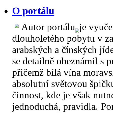
O portálu
Autor portálu
je vyuč
dlouholetého pobytu v za
arabských a čínských jíd
se detailně obeznámil s 
přičemž bílá vína moravs
absolutní světovou špičku
činnost, kde je však nutn
jednoduchá, pravidla. Por