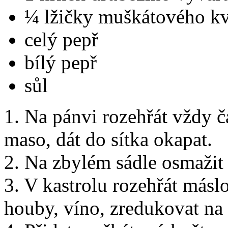
¼ lžičky muškátového k
celý pepř
bílý pepř
sůl
1. Na pánvi rozehřát vždy čá
maso, dát do sítka okapat.
2. Na zbylém sádle osmažit
3. V kastrolu rozehřát máslo
houby, víno, zredukovat na 