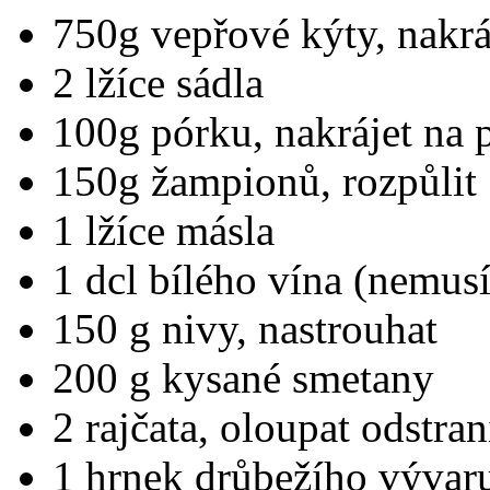
750g vepřové kýty, nakrá
2 lžíce sádla
100g pórku, nakrájet na 
150g žampionů, rozpůlit
1 lžíce másla
1 dcl bílého vína (nemusí
150 g nivy, nastrouhat
200 g kysané smetany
2 rajčata, oloupat odstra
1 hrnek drůbežího vývar