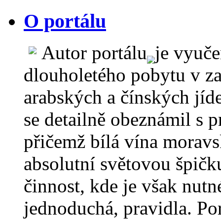
O portálu
Autor portálu
je vyuč
dlouholetého pobytu v za
arabských a čínských jíd
se detailně obeznámil s 
přičemž bílá vína moravs
absolutní světovou špičku
činnost, kde je však nutn
jednoduchá, pravidla. Por