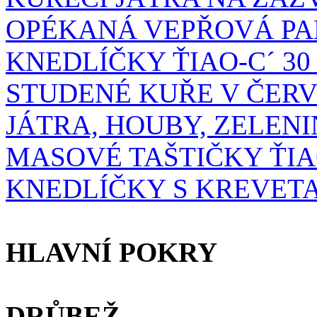
OPÉKANÁ VEPŘOVÁ P
KNEDLÍČKY ŤIAO-C´ 30 k
STUDENÉ KUŘE V ČER
JÁTRA, HOUBY, ZELENIN
MASOVÉ TAŠTIČKY ŤIA
KNEDLÍČKY S KREVETA
HLAVNÍ POKRY
DRŮBEŽ