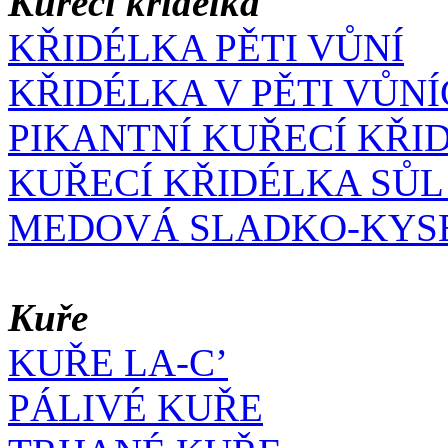
Kuřecí křidélka
KŘIDÉLKA PĚTI VŮNÍ
KŘIDÉLKA V PĚTI VŮN
PIKANTNÍ KUŘECÍ KŘI
KUŘECÍ KŘIDÉLKA SŮL
MEDOVÁ SLADKO-KYS
Kuře
KUŘE LA-C’
PÁLIVÉ KUŘE